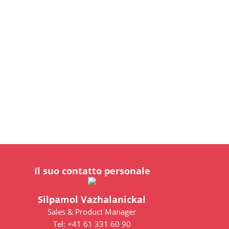
Il suo contatto personale
Silpamol Vazhalanickal
Sales & Product Manager
Tel: +41 61 331 60 90