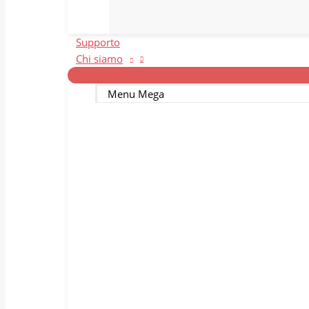
Supporto
Chi siamo
Menu Mega
Il nostro team
I
Venga a conoscere la famiglia
La
Bitmedical.