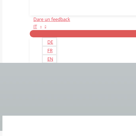
Dare un feedback
IT
DE
FR
EN
Ci contatti