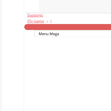
Supporto
Chi siamo
Menu Mega
Il nostro team
I
Venga a conoscere la famiglia
La
Bitmedical.