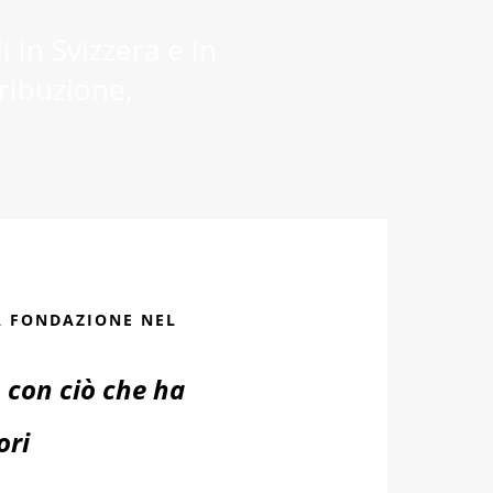
 in Svizzera e in
tribuzione,
RA FONDAZIONE NEL
 con ciò che ha
ori