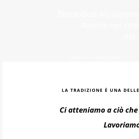
Bitmedical AG rappres
Austria nei sett
del 
VIDEO SULLA CREAZIONE
DEL LOGO
LA TRADIZIONE È UNA DELL
Ci atteniamo a ciò che
Lavoriamo