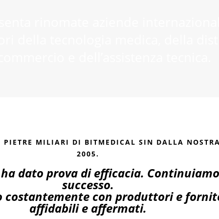
enta rinomate aziende internazionali
ori della tecnologia medica, della dis
commercio e dell’assistenza tecnica.
E PIETRE MILIARI DI BITMEDICAL SIN DALLA NOST
2005.
 ha dato prova di efficacia. Continuiamo
successo.
 costantemente con produttori e fornit
affidabili e affermati.