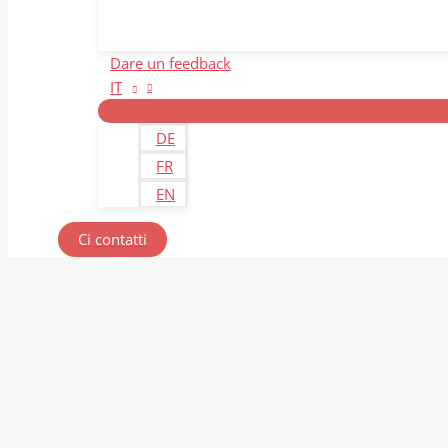
Dare un feedback
IT
DE
FR
EN
Ci contatti