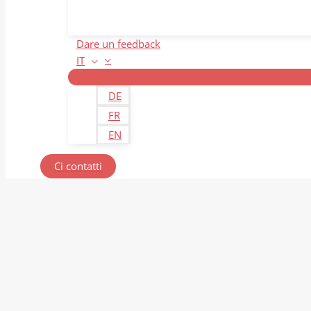
Dare un feedback
IT
DE
FR
EN
Ci contatti