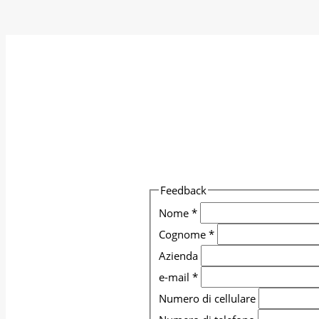
Grazie per averci dedicato del tempo 
suo sugg
Feedback
Nome
*
Cognome
*
Azienda
e-mail
*
Numero di cellulare