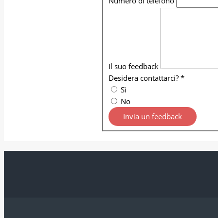
Numero di telefono
Il suo feedback
Desidera contattarci?
*
Sì
No
Invia un feedback