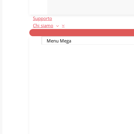
Supporto
Chi siamo
Menu Mega
Il nostro team
I
Venga a conoscere la famiglia
La
Bitmedical.