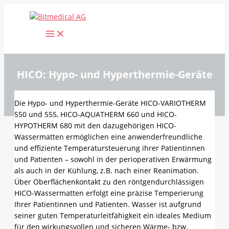
Zum
Inhalt
springen
HICO: Hypo- und Hyperthermie-Geräte
Die Hypo- und Hyperthermie-Geräte HICO-VARIOTHERM
550 und 555, HICO-AQUATHERM 660 und HICO-
HYPOTHERM 680 mit den dazugehöri­gen HICO-
Wassermatten ermöglichen eine anwenderfreundliche
und effiziente Temperatursteuerung ihrer Patientinnen
und Patienten – sowohl in der perioperativen Erwärmung
als auch in der Kühlung, z.B. nach einer Reanimation.
Über Oberflächenkontakt zu den röntgendurchlässigen
HICO-Wassermatten erfolgt eine präzise Temperierung
Ihrer Patientinnen und Patienten. Wasser ist aufgrund
seiner guten Temperaturleitfähigkeit ein ideales Medium
für den wirkungsvollen und sicheren Wärme- bzw.