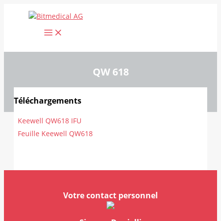
Aller
au
contenu
QW 618
Téléchargements
Keewell QW618 IFU
Feuille Keewell QW618
Votre contact personnel